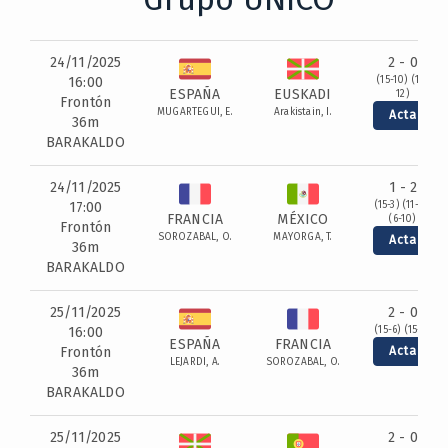
24/11/2025
2 - 0
16:00
(15-10) (15-
ESPAÑA
EUSKADI
12)
Frontón
MUGARTEGUI, E.
Arakistain, I.
Acta
36m
BARAKALDO
24/11/2025
1 - 2
17:00
(15-3) (11-15)
FRANCIA
MÉXICO
(6-10)
Frontón
SOROZABAL, O.
MAYORGA, T.
Acta
36m
BARAKALDO
25/11/2025
2 - 0
16:00
(15-6) (15-5)
ESPAÑA
FRANCIA
Frontón
Acta
LEJARDI, A.
SOROZABAL, O.
36m
BARAKALDO
25/11/2025
2 - 0